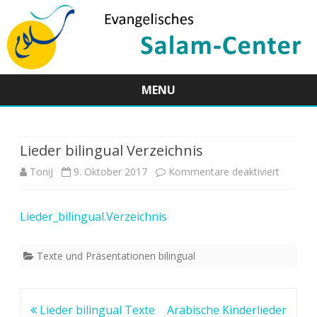
MENU
Skip
to
content
Lieder bilingual Verzeichnis
für
ToniJ
9. Oktober 2017
Kommentare deaktiviert
Lieder
Lieder_bilingual.Verzeichnis
bilingual
Verzeich
Texte und Präsentationen bilingual
Beitragsnavigation
Lieder bilingual Texte
Arabische Kinderlieder