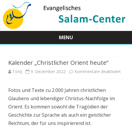
MENU
Skip
to
content
Kalender „Christlicher Orient heute“
für
ToniJ
9. Dezember 2022
Kommentare deaktiviert
Kalen
Fotos und Texte zu 2.000 Jahren christlichen
„Chris
Glaubens und lebendiger Christus-Nachfolge im
Orien
Orient. Es kommen sowohl die Tragödien der
heute
Geschichte zur Sprache als auch ein geistlicher
Reichtum, der für uns inspirierend ist.