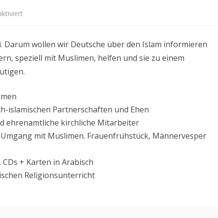
IE – AUSSTELLUNG
für
tiviert
CHEN
Angebote
Darum wollen wir Deutsche über den Islam informieren
LIEDVIDEOS (MIT
für
 IN DEUTSCH)
n, speziell mit Muslimen, helfen und sie zu einem
Deutsche
utigen.
limen
ch-islamischen Partnerschaften und Ehen
 ehrenamtliche kirchliche Mitarbeiter
 Umgang mit Muslimen. Frauenfrühstück, Männervesper
, CDs + Karten in Arabisch
ischen Religionsunterricht