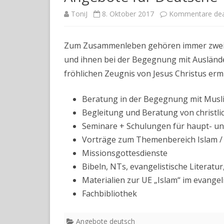
KALLIGRAPH
ToniJ
8. Oktober 2017
Kommentare deak
GOTTESZEI
Zum Zusammenleben gehören immer zwei. 
ARABISCHE 
UNTERTITEL
und ihnen bei der Begegnung mit Ausländer
fröhlichen Zeugnis von Jesus Christus erm
Beratung in der Begegnung mit Mus
Begleitung und Beratung von christli
Seminare + Schulungen für haupt- und
Vorträge zum Themenbereich Islam /
Missionsgottesdienste
Bibeln, NTs, evangelistische Literatur
Materialien zur UE „Islam“ im evangel
Fachbibliothek
Angebote deutsch